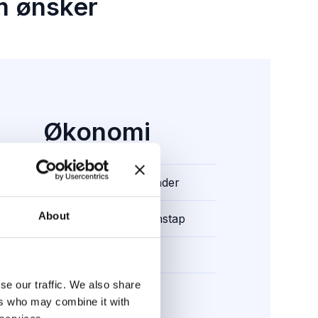
om ønsker
Økonomi
Stabile vedlikeholds-kostnader
About
Mindre risiko for produksjonstap
Lønnsom investering
se our traffic. We also share
Bedre kontroll
ers who may combine it with