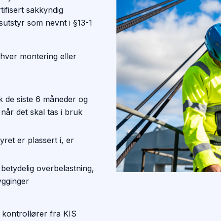
tifisert sakkyndig
sutstyr som nevnt i §13-1
 hver montering eller
uk de siste 6 måneder og
 når det skal tas i bruk
ret er plassert i, er
 betydelig overbelastning,
ygginger
kontrollører fra KIS