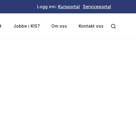
Logg inn:
Kursportal
Serviceportal
t
Jobbe i KIS?
Om oss
Kontakt oss