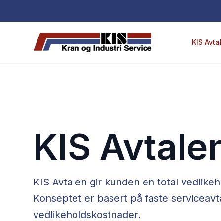
H
o
p
KIS Avta
p
t
i
l
i
n
n
KIS Avtale
h
o
l
d
KIS Avtalen gir kunden en total vedlike
e
Konseptet er basert på faste serviceavt
t
vedlikeholdskostnader.