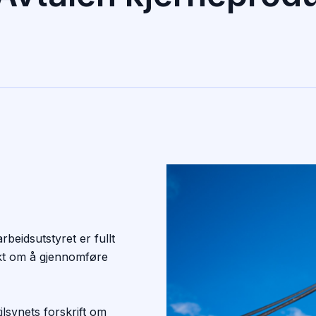
l
beidsutstyret er fullt
likt om å gjennomføre
ilsynets forskrift om