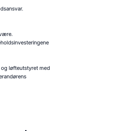
oldsansvar.
 være.
keholdsinvesteringene
og løfteutstyret med
verandørens