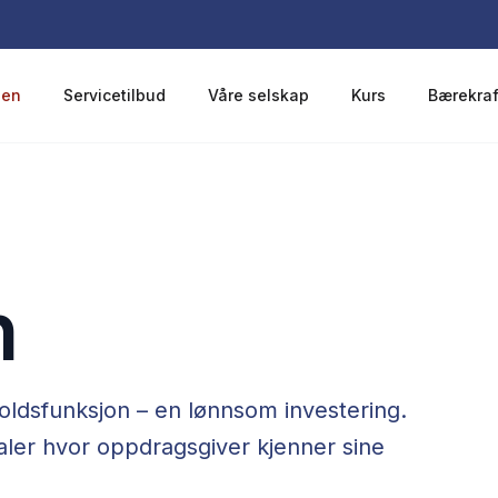
len
Servicetilbud
Våre selskap
Kurs
Bærekraf
n
holdsfunksjon – en lønnsom investering.
aler hvor oppdragsgiver kjenner sine