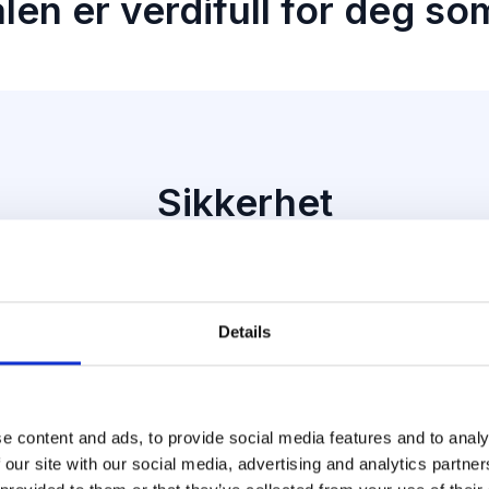
len er verdifull for deg s
Sikkerhet
Trygg arbeidsplass
Details
Redusert ulykkesfrekvens
Lavere sykefravær
e content and ads, to provide social media features and to analy
Godt arbeidsmiljø
 our site with our social media, advertising and analytics partn