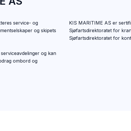
E AS
teres service- og
KIS MARITIME AS er sertifi
ementselskaper og skipets
Sjøfartsdirektoratet for kran
Sjøfartsdirektoratet for kont
 serviceavdelinger og kan
ppdrag ombord og
.