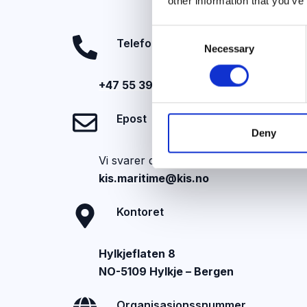
other information that you’ve
C
Telefon
Necessary
o
n
s
+47 55 39 27 80
e
n
Epost
t
Deny
S
Vi svarer deg på epost i løpet av 48 tim
e
kis.maritime@kis.no
l
e
Kontoret
c
t
i
Hylkjeflaten 8
o
NO-5109 Hylkje – Bergen
n
Organisasjonssnummer