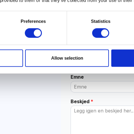
 provided to them or that they’ve collected from your use of their
Preferences
Statistics
Navn
*
E-post
*
Allow selection
er
Emne
Beskjed
*