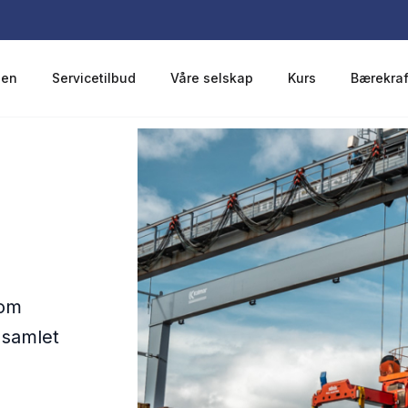
len
Servicetilbud
Våre selskap
Kurs
Bærekraf
lom
 samlet