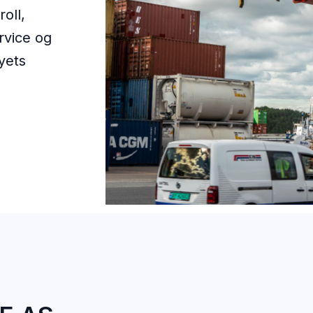
roll,
ervice og
yets