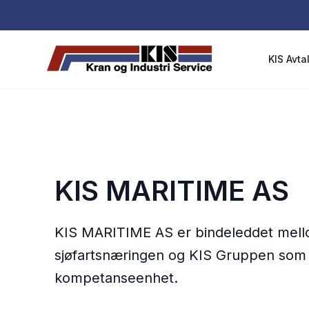
H
o
p
KIS Avta
p
t
i
l
i
n
n
KIS MARITIME AS
h
o
l
KIS MARITIME AS er bindeleddet mel
d
sjøfartsnæringen og KIS Gruppen som
e
kompetanseenhet.
t