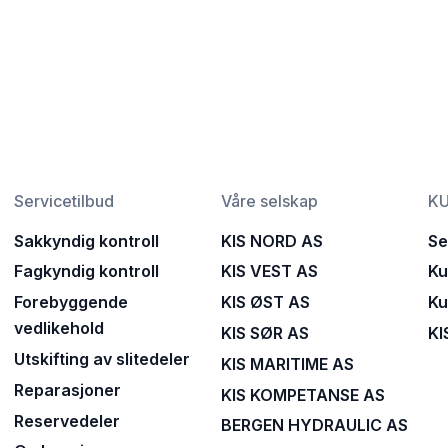
Servicetilbud
Våre selskap
KU
Sakkyndig kontroll
KIS NORD AS
Se
Fagkyndig kontroll
KIS VEST AS
Ku
Forebyggende
KIS ØST AS
Ku
vedlikehold
KIS SØR AS
KI
Utskifting av slitedeler
KIS MARITIME AS
Reparasjoner
KIS KOMPETANSE AS
Reservedeler
BERGEN HYDRAULIC AS