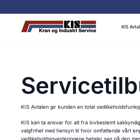
H
o
p
KIS Avta
p
t
i
l
i
n
Servicetil
n
h
o
l
KIS Avtalen gir kunden en total vedlikeholdsfunks
d
e
KIS kan ta ansvar for alt fra lovbestemt sakkyndig 
t
valgfrihet med hensyn til hvor omfattende vårt eng
vedlikeholdsinvesteringene betaler seg på den me