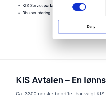
n
KIS Serviceportal
s
Risikovurdering
e
n
t
Deny
S
e
l
e
c
t
i
o
KIS Avtalen – En lønn
n
Ca. 3300 norske bedrifter har valgt KI