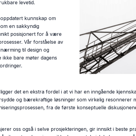
rukbare levetid.
, oppdatert kunnskap om
 som en sakkyndig
nikt posisjonert for å være
prosesser. Vår forståelse av
lnærming til design og
e ikke bare møter dagens
ordringer.
igger det en ekstra fordel i at vi har en inngående kjenns
ersydde og bærekraftige løsninger som virkelig resonnerer me
eringsprosessen, fra de første konseptuelle diskusjonene t
jerer oss også i selve prosjekteringen, gir innsikt i beste p