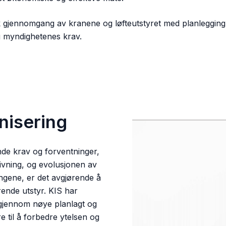
 gjennomgang av kranene og løfteutstyret med planlegging 
g myndighetenes krav.
isering
ende krav og forventninger,
givning, og evolusjonen av
ingene, er det avgjørende å
ende utstyr. KIS har
yr gjennom nøye planlagt og
e til å forbedre ytelsen og