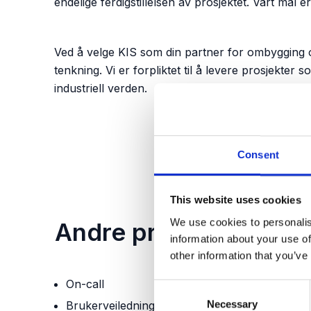
endelige ferdigstillelsen av prosjektet. Vårt mål
Ved å velge KIS som din partner for ombygging og 
tenkning. Vi er forpliktet til å levere prosjekt
industriell verden.
Kontakt oss
Consent
This website uses cookies
We use cookies to personalis
Andre produkter og tj
information about your use of
other information that you’ve
On-call
C
Necessary
o
Brukerveiledning