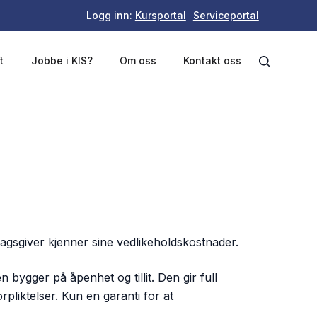
Logg inn:
Kursportal
Serviceportal
t
Jobbe i KIS?
Om oss
Kontakt oss
agsgiver kjenner sine vedlikeholdskostnader.
 bygger på åpenhet og tillit. Den gir full
pliktelser. Kun en garanti for at