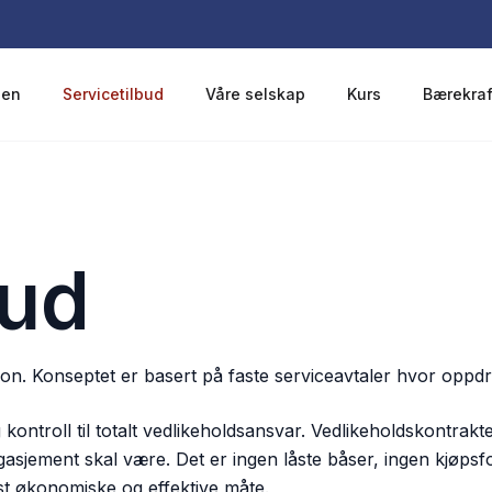
len
Servicetilbud
Våre selskap
Kurs
Bærekraf
bud
jon. Konseptet er basert på faste serviceavtaler hvor oppdr
kontroll til totalt vedlikeholdsansvar. Vedlikeholdskontrakten
asjement skal være. Det er ingen låste båser, ingen kjøpsfor
st økonomiske og effektive måte.