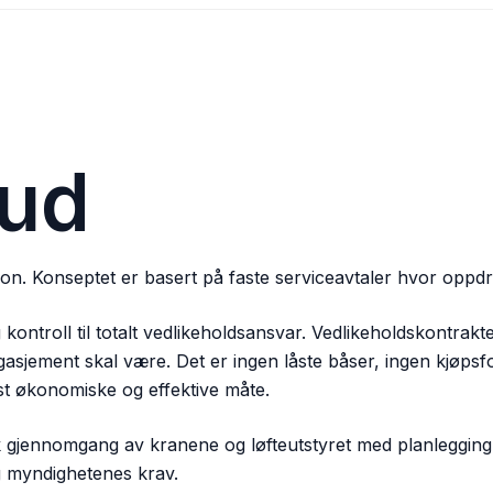
bud
jon. Konseptet er basert på faste serviceavtaler hvor oppdr
kontroll til totalt vedlikeholdsansvar. Vedlikeholdskontrakten
asjement skal være. Det er ingen låste båser, ingen kjøpsfor
st økonomiske og effektive måte.
 gjennomgang av kranene og løfteutstyret med planlegging 
g myndighetenes krav.