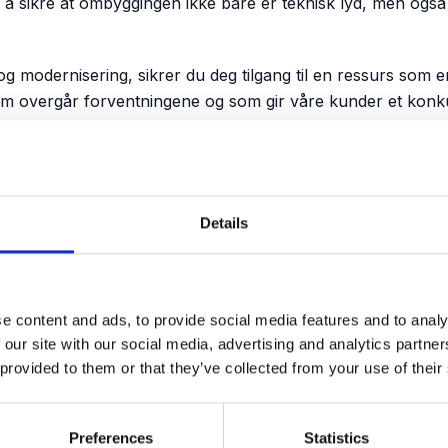
 er å sikre at ombyggingen ikke bare er teknisk lyd, men ogs
modernisering, sikrer du deg tilgang til en ressurs som er de
er som overgår forventningene og som gir våre kunder et kon
Details
e content and ads, to provide social media features and to analy
enester
.
 our site with our social media, advertising and analytics partn
 provided to them or that they’ve collected from your use of their
Kompetanseutvikling
Preferences
Statistics
Økonomi